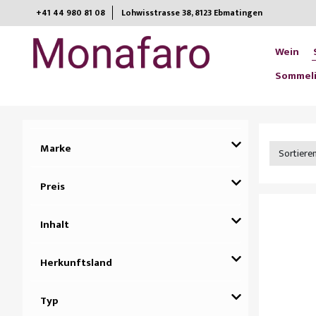
+41 44 980 81 08
Lohwisstrasse 38, 8123 Ebmatingen​
Wein
Sommeli
Marke
Sortiere
Preis
Inhalt
Herkunftsland
Typ