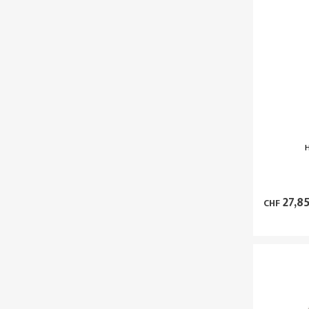
H
27,8
CHF