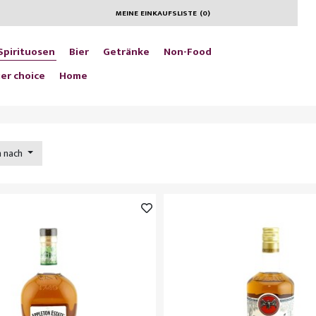
MEINE EINKAUFSLISTE
(
0
)
Spirituosen
Bier
Getränke
Non-Food
er choice
Home
n nach