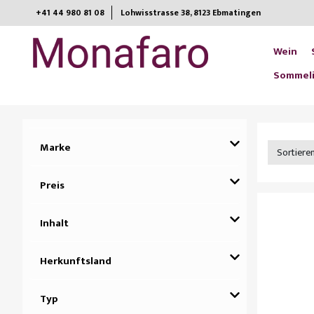
+41 44 980 81 08
Lohwisstrasse 38, 8123 Ebmatingen​
Wein
Sommeli
Marke
Sortiere
Preis
Inhalt
Herkunftsland
Typ