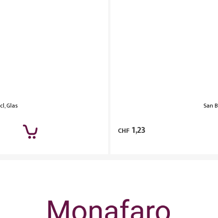
l, Glas
San B
1,23
CHF