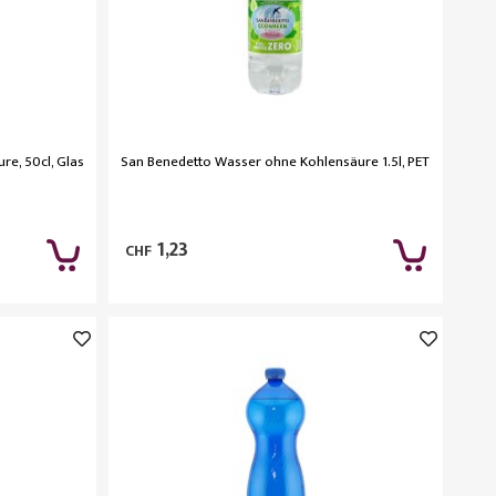
e, 50cl, Glas
San Benedetto Wasser ohne Kohlensäure 1.5l, PET
1,23
CHF