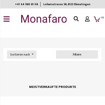
+41 44 980 81 08
Lohwisstrasse 38, 8123 Ebmatingen​
ANMELDEN
(0)
REGISTRIEREN
MEINE
EINKAUFSLISTE
Wein
Spirituosen
Sortieren nach
Filtern
Bier
Getränke
Non-
Food
Sommelier
MEISTVERKAUFTE PRODUKTE
choice
Home