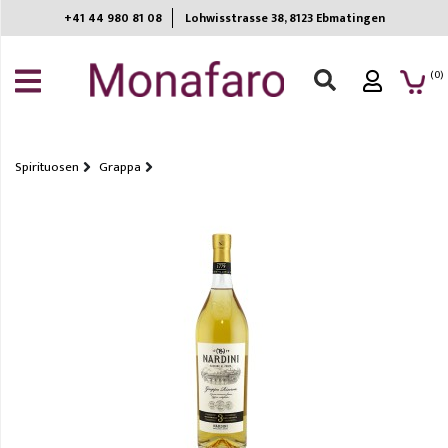
+41 44 980 81 08
Lohwisstrasse 38, 8123 Ebmatingen​
ANMELDEN
(0)
REGISTRIEREN
MEINE
EINKAUFSLISTE
Spirituosen
Grappa
Wein
Spirituosen
Bier
Getränke
Non-
Food
Sommelier
choice
Home