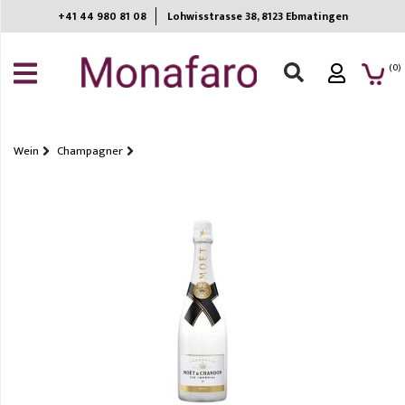
+41 44 980 81 08
Lohwisstrasse 38, 8123 Ebmatingen​
ANMELDEN
(0)
REGISTRIEREN
MEINE
EINKAUFSLISTE
Wein
Champagner
Wein
Spirituosen
Bier
Getränke
Non-
Food
Sommelier
choice
Home