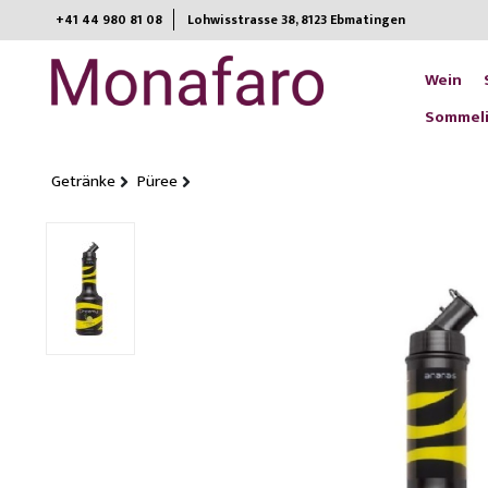
+41 44 980 81 08
Lohwisstrasse 38, 8123 Ebmatingen​
Wein
Sommeli
Getränke
Püree